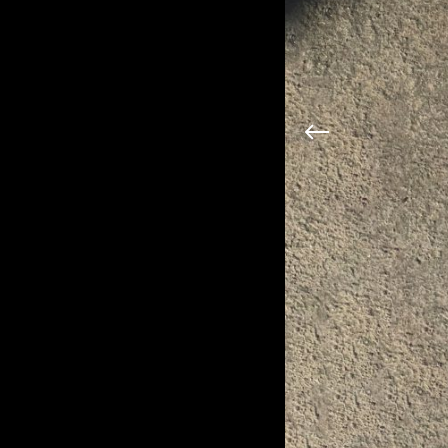
interventions
Direction artistique,
conception, production
commanditaire
Benoît Trimborn
année
2026
Création et conception du
livre d’artiste du peintre
Benoît Trimborn : Sainte
Victoire, les tableaux d’une
géologie, avec des textes de
Francis Meyer et Marcel
Devime. Couverture
embossée, ouvrage imprimé